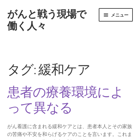
がんと戦う現場で
ナ
コ
メニュー
ビ
ン
働く人々
ゲ
テ
ー
ン
ホーム
シ
ツ
ョ
へ
サイトマップ
ン
ス
タグ:
緩和ケア
へ
キ
さまざまな分野の認定看護師
ス
ッ
キ
プ
患者の療養環境によ
ッ
がんセンターで働く看護師のメリット
プ
って異なる
患者の療養環境によって異なる
看護師が携わるがん看護とは
がん看護に含まれる緩和ケアとは、患者本人とその家族
の苦痛や不安を和らげるケアのことを言います。これま
がん看護における事例を紹介